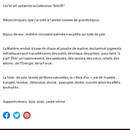
Cor’In’art présente la Collection "BIJUTE"
Pièces Uniques, que j’ai créé à l’atelier comme de grands bijoux.
Bijoux de mur : matière circulaire patinée travaillée sur toile de jute.
La Matière, enduit à base de chaux et poudre de marbre, les liants et pigments
métalliques sont travaillés avec des outils, des tissus, des grilles...pour faire "à
part" Être" un rayonnement, des symboles, des racines, des creux, reliefs, des
sillons...de l’Énergie, de la Force...
La Toile : de jute, textile de fibres naturelles, la « fibre d’or », est dé-tramée ,
frangée, tendue , détendue, durcie , assouplie, dorée, cuivrée selon les effets
souhaités ..
Supports divers : bois, acier, cadre vitrine