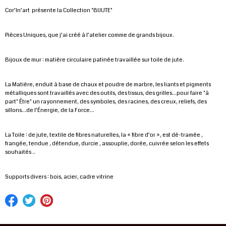
Cor’In’art présente la Collection "BIJUTE"
Pièces Uniques, que j’ai créé à l’atelier comme de grands bijoux.
Bijoux de mur : matière circulaire patinée travaillée sur toile de jute.
La Matière, enduit à base de chaux et poudre de marbre, les liants et pigments
métalliques sont travaillés avec des outils, des tissus, des grilles...pour faire "à
part" Être" un rayonnement, des symboles, des racines, des creux, reliefs, des
sillons...de l’Énergie, de la Force...
La Toile : de jute, textile de fibres naturelles, la « fibre d’or », est dé-tramée ,
frangée, tendue , détendue, durcie , assouplie, dorée, cuivrée selon les effets
souhaités ..
Supports divers : bois, acier, cadre vitrine