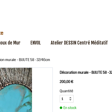
te
joux de Mur
ENVOL
Atelier DESSIN Centré Méditatif
ion murale - BIJUTE 58 -32/46cm
Décoration murale - BIJUTE 58 -
200,00 €
Quantité
En stock